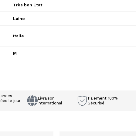
Très bon Etat
Laine
Italie
M
andes
Livraison
Paiement 100%
ées le jour
international
Sécurisé
e