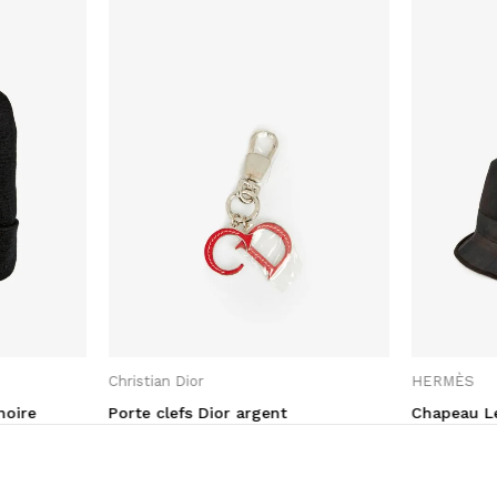
Christian Dior
HERMÈS
noire
Porte clefs Dior argent
Chapeau L