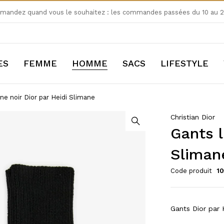
andez quand vous le souhaitez : les commandes passées du 10 au 24
ES
FEMME
HOMME
SACS
LIFESTYLE
ine noir Dior par Heidi Slimane
Christian Dior
Gants l
Sliman
Code produit
10
Gants Dior par H