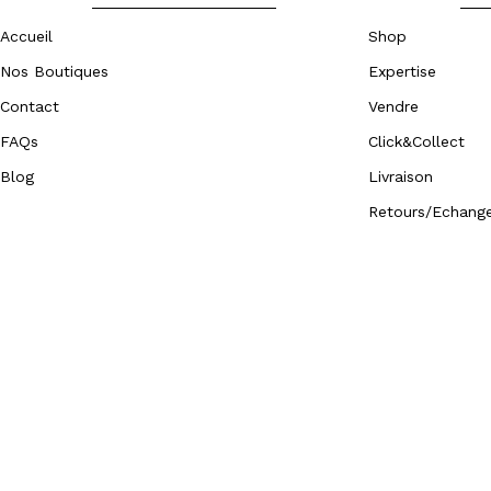
Accueil
Shop
Nos Boutiques
Expertise
Contact
Vendre
FAQs
Click&Collect
Blog
Livraison
Retours/Echang
Copyright © 2026 Old Fashioned Club Paris. Tous droits re
Développé par
Zouhall.com