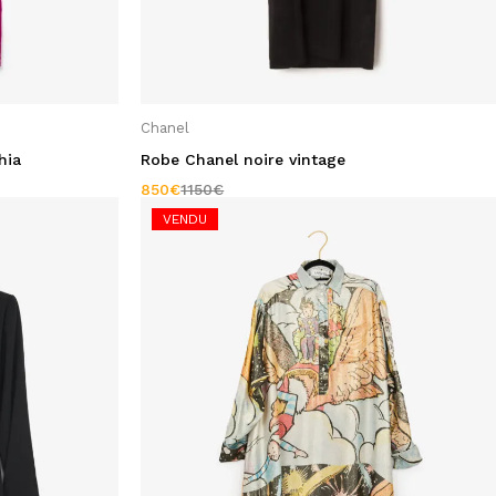
Chanel
hia
Robe Chanel noire vintage
850
€
1150
€
VENDU