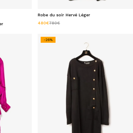
Robe du soir Hervé Léger
480
€
780
€
er
-26%