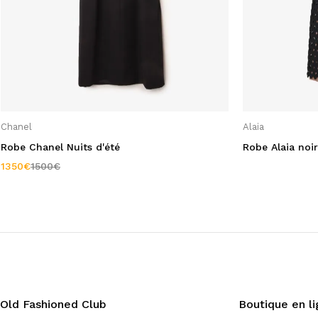
Filtrer par Taille
36
(24)
38
(9)
Chanel
Alaia
40
(6)
Robe Chanel Nuits d'été
Robe Alaia noi
42
(4)
1350
€
1500
€
34
(7)
L
(1)
S
(1)
XS
(4)
Old Fashioned Club
Boutique en l