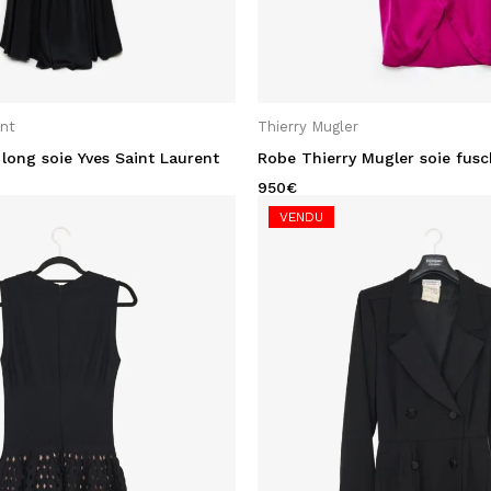
ent
Thierry Mugler
long soie Yves Saint Laurent
Robe Thierry Mugler soie fusc
950
€
VENDU