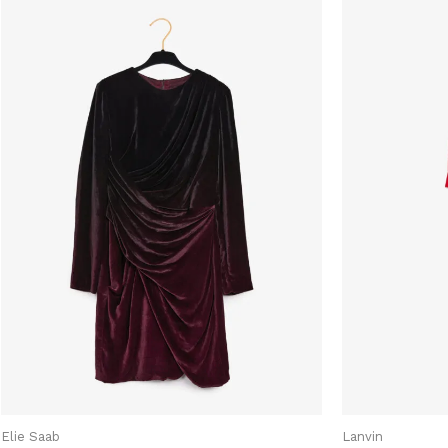
Ensembles
Hauts et Chemises
Manteaux et Trench
Pantalons et Shorts
Robes du Soir
Robes et Jupes
Vestes
Marques
Alaia
Celine
Chanel
Christian Dior
Elie Saab
Lanvin