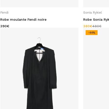
Fendi
Sonia Rykiel
Filter par Etat
Robe moulante Fendi noire
Robe Sonia Ryki
Jamais Porté
(1)
390
€
380
€
480
€
Très bon Etat
(50)
-44%
Neuf
(4)
Filter par Couleur
Argent
(2)
Beige
(1)
Blanc
(3)
Bleu
(2)
Bleu Marine
(1)