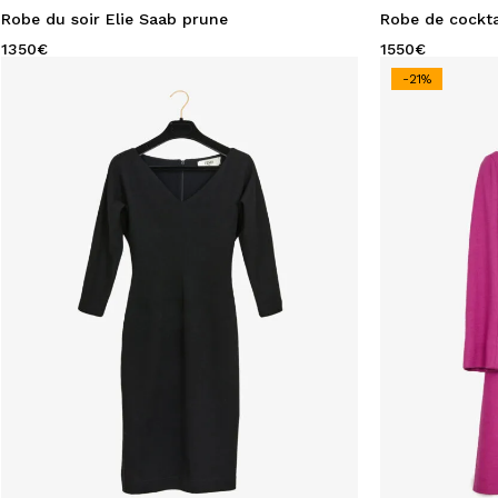
Dolce & Gabbana
Robe du soir Elie Saab prune
Robe de cockta
Elie Saab
1350
€
1550
€
Fendi
-21%
Giambattista Valli
Hervé léger
Jean louis Sherrer
Jean Paul Gaultier
Lanvin
Loris Azzaro
Sofia Kokosalaki
Sonia Rykiel
Thierry Mugler
Tom Ford
Yves Saint Laurent