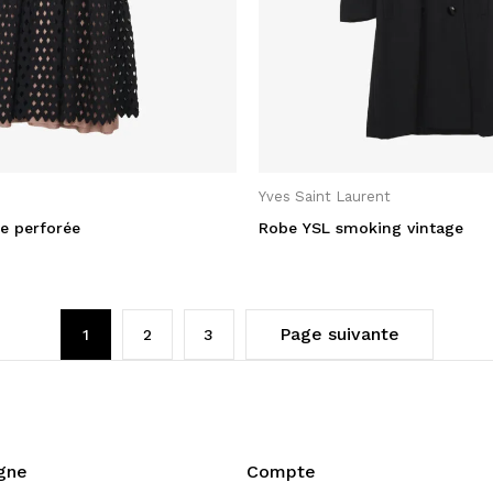
Yves Saint Laurent
re perforée
Robe YSL smoking vintage
Page suivante
1
2
3
igne
Compte