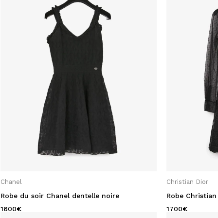
Filtrer
Prix :
—
Catégories
toutes catégories
Femme
Accessoires
Bijoux
Chaussures
Sacs
Vêtements
Chanel
Christian Dior
Cardigans et Pullovers
Robe du soir Chanel dentelle noire
Robe Christian 
Combinaisons
1600
€
1700
€