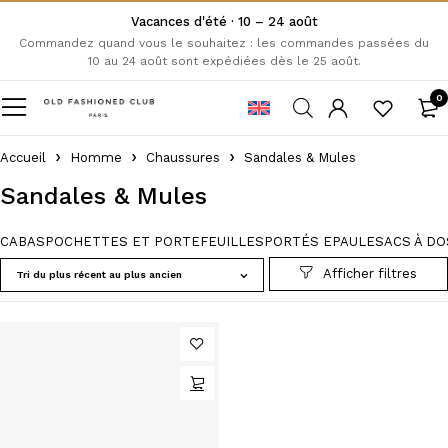
Vacances d'été · 10 – 24 août
Commandez quand vous le souhaitez : les commandes passées du
10 au 24 août sont expédiées dès le 25 août.
0
Accueil
Homme
Chaussures
Sandales & Mules
Sandales & Mules
CABAS
POCHETTES ET PORTEFEUILLES
PORTÉS EPAULE
SACS À DO
Tri du plus récent au plus ancien