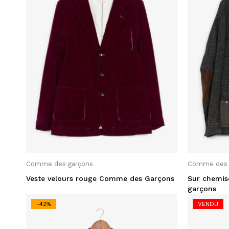
Voyage
Filter par Etat
Jamais Porté
(1)
Très bon Etat
(11)
Filter par Couleur
Comme des garçons
Comme des 
Beige
(1)
Veste velours rouge Comme des Garçons
Sur chemi
garçons
Blanc cassé
(1)
-42%
VENDU
Bleu
(2)
Bleu éléctrique
(1)