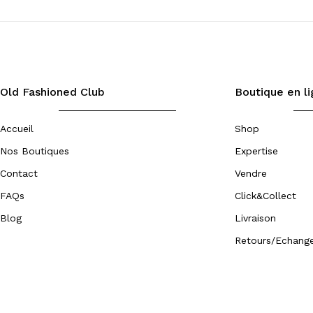
M
(3)
S
(1)
Old Fashioned Club
Boutique en l
Accueil
Shop
Nos Boutiques
Expertise
Contact
Vendre
FAQs
Click&Collect
Blog
Livraison
Retours/Echang