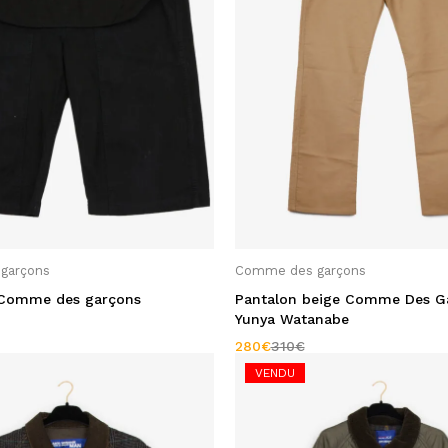
garçons
Comme des garçons
 Comme des garçons
Pantalon beige Comme Des G
Yunya Watanabe
280
€
310
€
VENDU