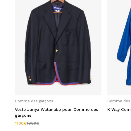
Bleu Marine
(2)
Bleu nuit
(1)
Bordeaux
(1)
Kaki
(1)
Laine
(1)
Marron
(1)
Noir
(3)
Rouge
(1)
Filtrer par Taille
Comme des garçons
Comme des 
Veste Junya Watanabe pour Comme des
K-Way Com
52
(1)
garçons
L
(7)
1100
€
1900
€