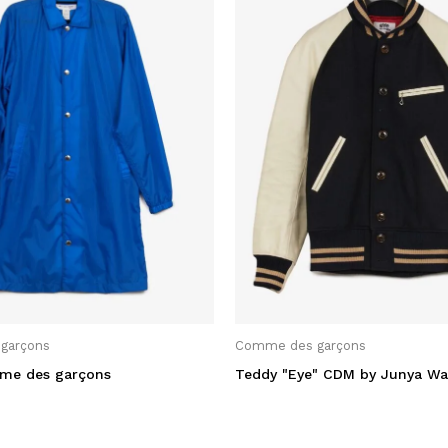
garçons
Comme des garçons
me des garçons
Teddy "Eye" CDM by Junya W