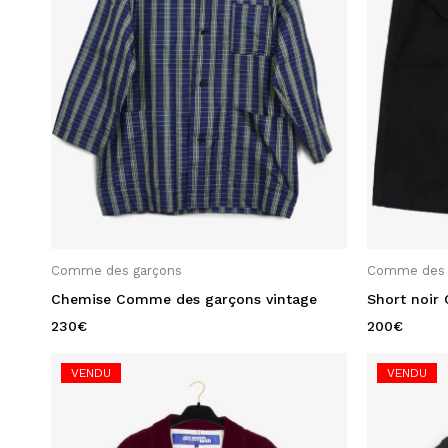
Catégories
A Découvrir
Collection Automne/Hiver Femme
2024
Collection Automne/Hiver Homme
2024
Collector Collection
Comme des garçons
Comme des 
Femme
Chemise Comme des garçons vintage
Short noir
Homme
230
€
200
€
Lifestyle
VENDU
VENDU
Summer League
Uncategorized