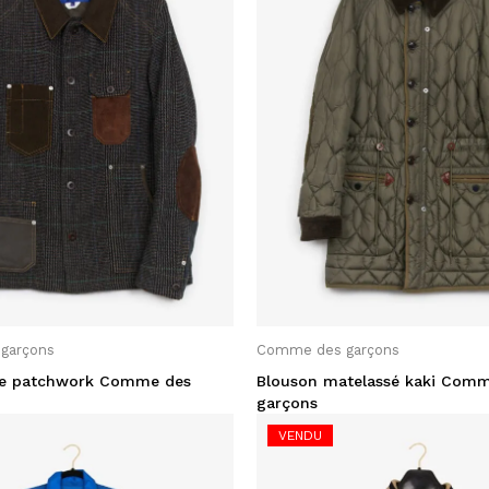
garçons
Comme des garçons
se patchwork Comme des
Blouson matelassé kaki Comm
garçons
VENDU