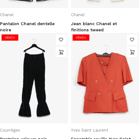
Chanel
Chanel
Pantalon Chanel dentelle
Jean blanc Chanel et
noire
finitions tweed
VENDU
VENDU
Courrèges
Yves Saint Laurent
Pantalon velours noir
Ensemble rouille Yves Saint