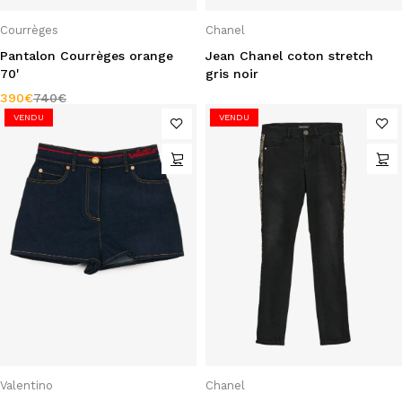
Courrèges
Chanel
Pantalon Courrèges orange
Jean Chanel coton stretch
70'
gris noir
390
€
740
€
VENDU
VENDU
Valentino
Chanel