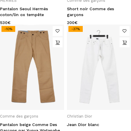
HERMÈS
Comme des garçons
Pantalon Seoul Hermès
Short noir Comme des
coton/lin ox tempête
garçons
530
€
200
€
-10%
-37%
Comme des garçons
Christian Dior
Pantalon beige Comme Des
Jean Dior blanc
Garçons par Yunya Watanabe