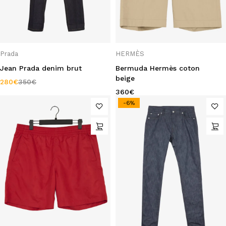
Prada
HERMÈS
Jean Prada denim brut
Bermuda Hermès coton
beige
280
€
350
€
360
€
-6%