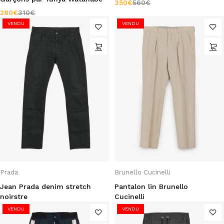
350
€
560
€
280
€
310
€
VENDU
VENDU
Prada
Brunello Cucinelli
Jean Prada denim stretch
Pantalon lin Brunello
noirstre
Cucinelli
VENDU
VENDU