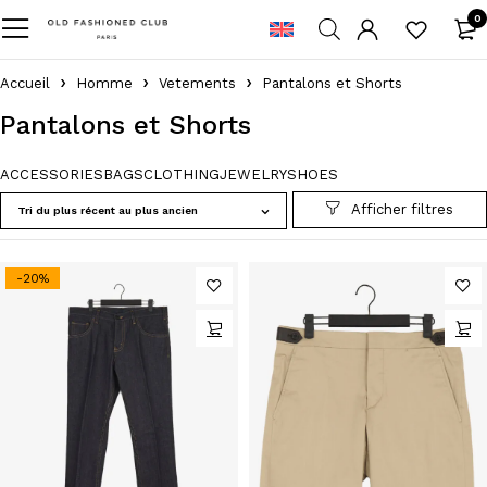
0
Accueil
Homme
Vetements
Pantalons et Shorts
Pantalons et Shorts
ACCESSORIES
BAGS
CLOTHING
JEWELRY
SHOES
Tri du plus récent au plus ancien
-20%