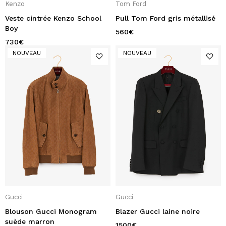
Kenzo
Tom Ford
Veste cintrée Kenzo School
Pull Tom Ford gris métallisé
Boy
560
€
730
€
NOUVEAU
NOUVEAU
Gucci
Gucci
Blouson Gucci Monogram
Blazer Gucci laine noire
suède marron
1500
€