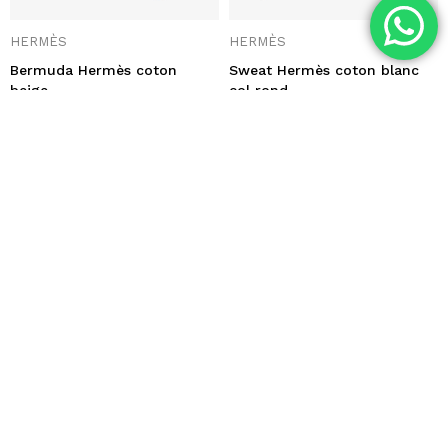
HERMÈS
HERMÈS
Bermuda Hermès coton
Sweat Hermès coton blanc
beige
col rond
360
€
Louis Vuitton
Loro Piana