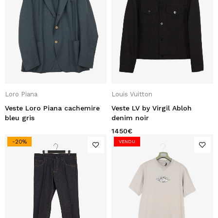
Loro Piana
Louis Vuitton
Veste Loro Piana cachemire
Veste LV by Virgil Abloh
bleu gris
denim noir
1450
€
-20%
VENDU