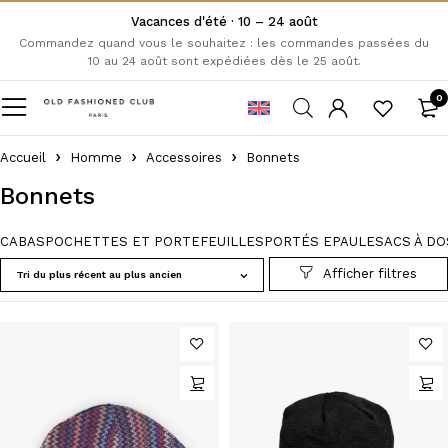
Vacances d'été · 10 – 24 août
Commandez quand vous le souhaitez : les commandes passées du
10 au 24 août sont expédiées dès le 25 août.
0
Accueil
Homme
Accessoires
Bonnets
Bonnets
CABAS
POCHETTES ET PORTEFEUILLES
PORTÉS EPAULE
SACS À DO
Tri du plus récent au plus ancien