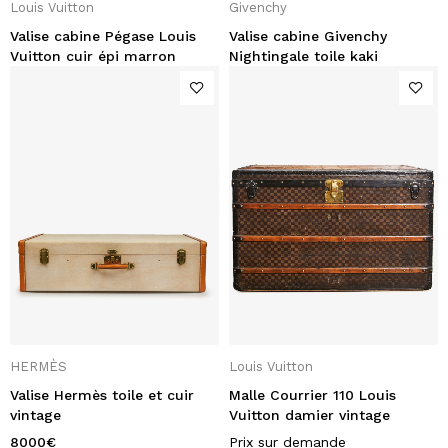
Louis Vuitton
Givenchy
Valise cabine Pégase Louis
Valise cabine Givenchy
Vuitton cuir épi marron
Nightingale toile kaki
HERMÈS
Louis Vuitton
Valise Hermès toile et cuir
Malle Courrier 110 Louis
vintage
Vuitton damier vintage
8000
€
Prix sur demande