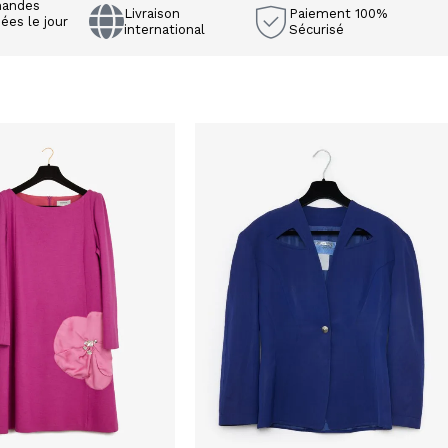
andes
Livraison
Paiement 100%
ées le jour
international
Sécurisé
e