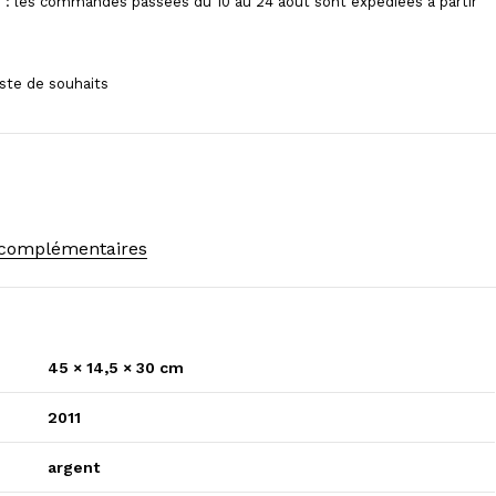
 : les commandes passées du 10 au 24 août sont expédiées à partir
 complémentaires
45 × 14,5 × 30 cm
2011
argent