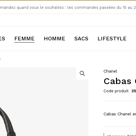
andez quand vous le souhaitez : les commandes passées du 10 au 24
ES
FEMME
HOMME
SACS
LIFESTYLE
e
Chanel
Cabas C
Code produit
3
Cabas Chanel en