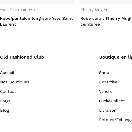
Yves Saint Laurent
Thierry Mugler
Robe/pantalon long soie Yves Saint
Robe corail Thierry Mugl
Laurent
ceinturée
Old Fashioned Club
Boutique en l
Accueil
Shop
Nos Boutiques
Expertise
Contact
Vendre
FAQs
Click&Collect
Blog
Livraison
Retours/Echang