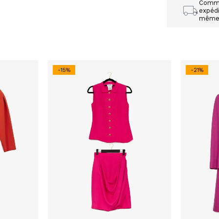
Comm
expédi
mêm
-15%
-21%