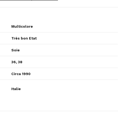
Multicolore
Très bon Etat
Soie
36
,
38
Circa 1990
Italie