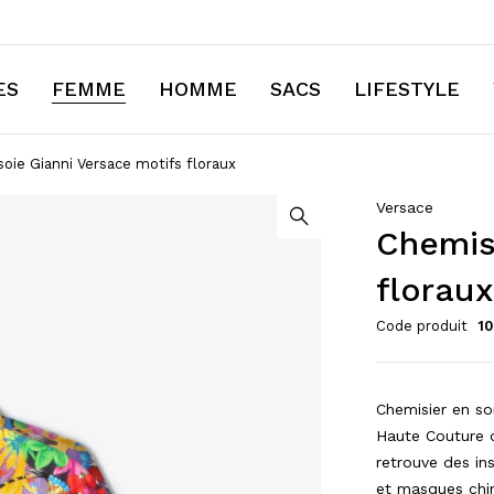
ES
FEMME
HOMME
SACS
LIFESTYLE
oie Gianni Versace motifs floraux
Versace
Chemis
florau
Code produit
1
Chemisier en soi
Haute Couture 
retrouve des in
et masques chin