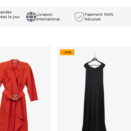
andes
Livraison
Paiement 100%
ées le jour
international
Sécurisé
e
-44%