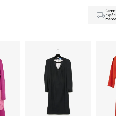
Comm
expédi
mêm