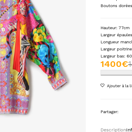
Boutons dorées 
Hauteur: 77cm
Largeur épaule
Longueur manc
Largeur poitrin
Largeur bas: 6
1400
€
Partager
:
Description
In