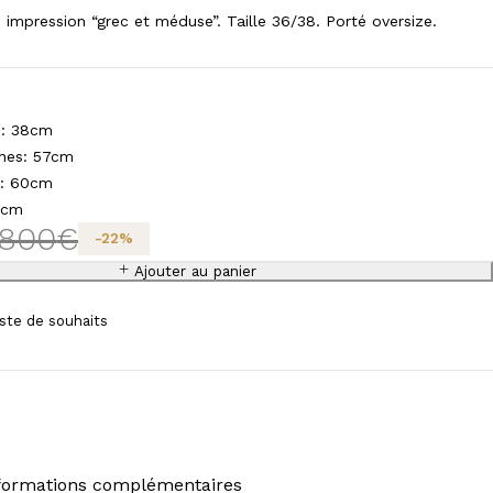
impression “grec et méduse”. Taille 36/38. Porté oversize.
s: 38cm
hes: 57cm
e: 60cm
0cm
1800
€
-
22
%
Ajouter au panier
formations complémentaires