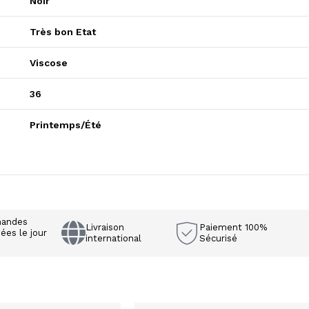
Noir
Très bon Etat
Viscose
36
Printemps/Été
andes
Livraison
Paiement 100%
ées le jour
international
Sécurisé
e