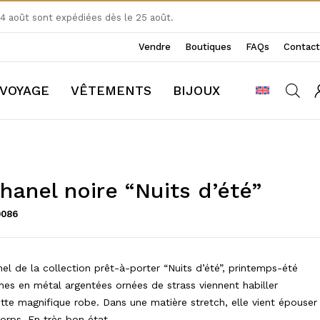
 août sont expédiées dès le 25 août.
Vendre
Boutiques
FAQs
Contact
VOYAGE
VÊTEMENTS
BIJOUX
hanel noire “Nuits d’été”
0086
el de la collection prêt-à-porter “Nuits d’été”, printemps-été
es en métal argentées ornées de strass viennent habiller
ette magnifique robe. Dans une matière stretch, elle vient épouser
orps. En très bon état.