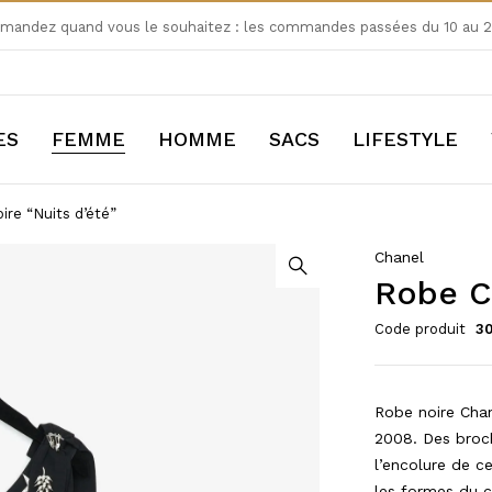
andez quand vous le souhaitez : les commandes passées du 10 au 24
ES
FEMME
HOMME
SACS
LIFESTYLE
ire “Nuits d’été”
Chanel
Robe C
Code produit
3
Robe noire Chan
2008. Des broch
l’encolure de c
les formes du c