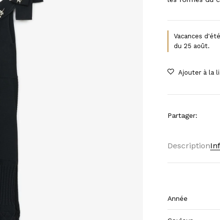
Vacances d'été
du 25 août.
Partager
:
Description
In
Année