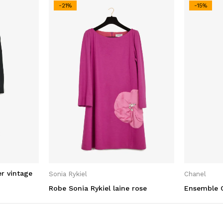
-21%
-15%
r vintage
Sonia Rykiel
Chanel
Robe Sonia Rykiel laine rose
Ensemble C