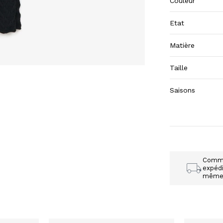
Couleur
Etat
Matière
Taille
Saisons
Comm
expédi
mêm