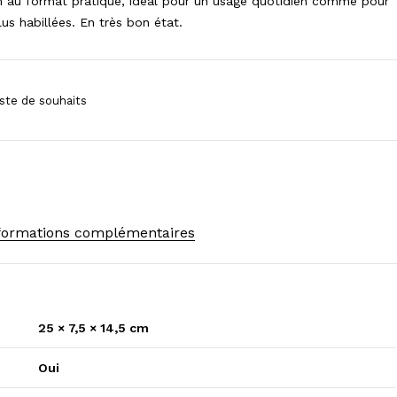
au format pratique, idéal pour un usage quotidien comme pour
us habillées. En très bon état.
formations complémentaires
25 × 7,5 × 14,5 cm
Oui