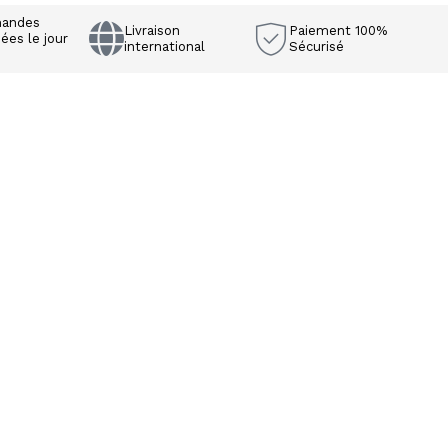
andes
Livraison
Paiement 100%
ées le jour
international
Sécurisé
e