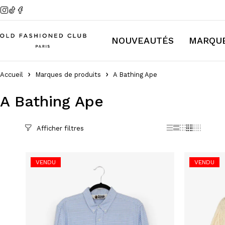
NOUVEAUTÉS
MARQU
Accueil
Marques de produits
A Bathing Ape
A Bathing Ape
Filter par Prix
VENDU
VENDU
Filtrer
Prix :
—