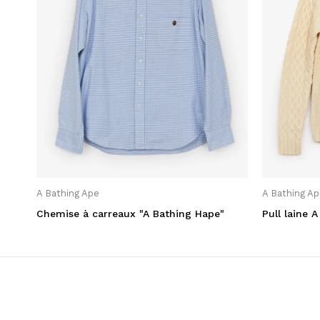
Catégories
A Découvrir
Collection Automne/Hiver Femme
2024
Collection Automne/Hiver Homme
2024
Collector Collection
A Bathing Ape
A Bathing Ap
Femme
Chemise à carreaux "A Bathing Hape"
Pull laine 
Homme
Lifestyle
Summer League
Uncategorized