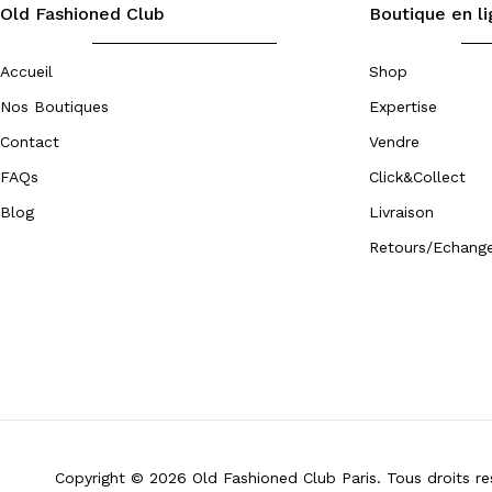
Old Fashioned Club
Boutique en l
Voyage
Accueil
Shop
Nos Boutiques
Expertise
Filter par Etat
Contact
Vendre
FAQs
Click&Collect
Très bon Etat
(2)
Blog
Livraison
Retours/Echang
Filter par Couleur
Blanc
(1)
Blanc cassé
(1)
Bleu ciel
(1)
Copyright © 2026 Old Fashioned Club Paris. Tous droits re