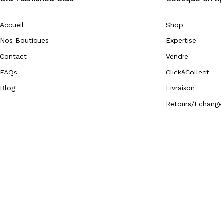
Accueil
Shop
Nos Boutiques
Expertise
Contact
Vendre
FAQs
Click&Collect
Blog
Livraison
Retours/Echang
Copyright © 2026 Old Fashioned Club Paris. Tous droits re
Développé par
Zouhall.com