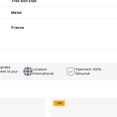
Très bon Etat
Métal
France
andes
Livraison
Paiement 100%
ées le jour
international
Sécurisé
e
-11%