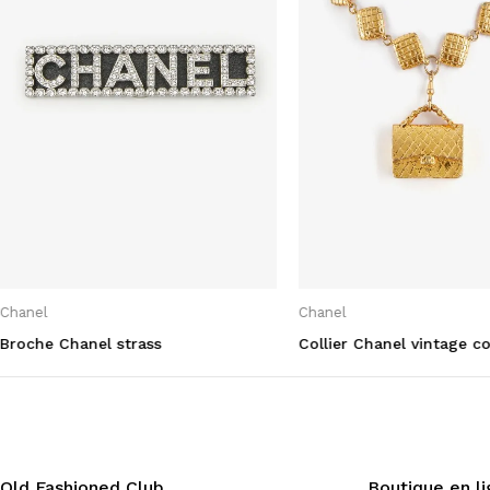
Chanel
Chanel
Broche Chanel strass
Collier Chanel vintage co
Old Fashioned Club
Boutique en l