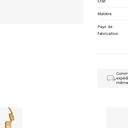
Etat
Matière
Pays de
fabrication
Comm
expédi
mêm